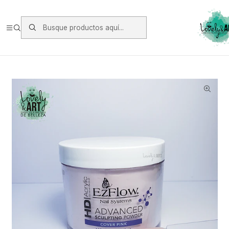
Envios vía Starken a todo Chile de Lunes a Viernes.
https://www.starken.cl/
Inicio
Oferta y Otros
Oferta
Cover Pink Ezflow (113grs)