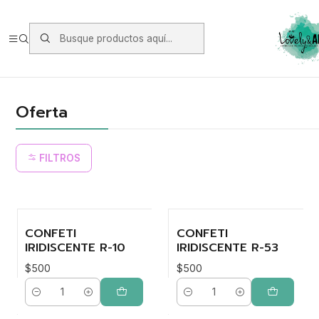
Envios vía Starken a todo Chile de Lunes a Viernes.
https://www.starken.cl/
Inicio
Oferta y Otros
Oferta
Oferta
FILTROS
CONFETI
CONFETI
IRIDISCENTE R-10
IRIDISCENTE R-53
$500
$500
Cantidad
Cantidad