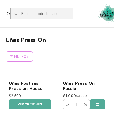
Envios vía Starken a todo Chile de Lunes a Viernes.
https://www.starken.cl/
Inicio
Acrílicos
Uñas Press On
Uñas Press On
FILTROS
Uñas Postizas
Uñas Press On
-67%
Press on Hueso
Fucsia
$2.500
$1.000
$3.000
VER OPCIONES
Cantidad