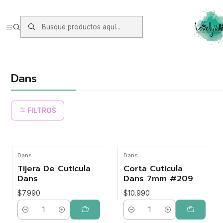
Envios vía Starken a todo Chile de Lunes a Viernes.
https://www.starken.cl/
Inicio
Marcas
Dans
Dans
FILTROS
Dans
Dans
Tijera De Cutícula
Corta Cutícula
Dans
Dans 7mm #209
$7.990
$10.990
Cantidad
Cantidad