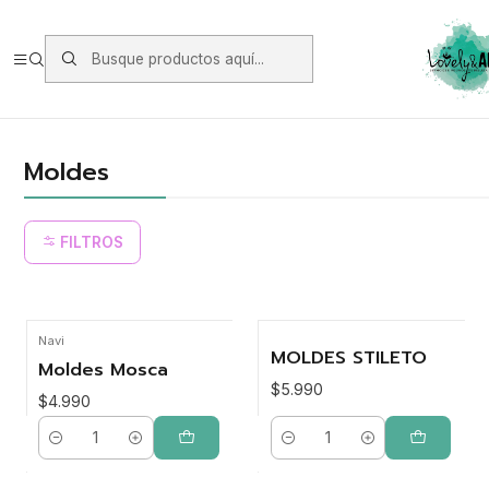
Envios vía Starken a todo Chile de Lunes a Viernes.
https://www.starken.cl/
Inicio
Acrílicos
Moldes
Moldes
FILTROS
Navi
MOLDES STILETO
Moldes Mosca
$5.990
$4.990
Cantidad
Cantidad