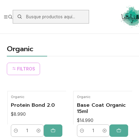
Envios vía Starken a todo Chile de Lunes a Viernes.
https://www.starken.cl/
Inicio
Marcas
Organic
Organic
FILTROS
Organic
Organic
Protein Bond 2.0
Base Coat Organic
15ml
$8.990
$14.990
Cantidad
Cantidad