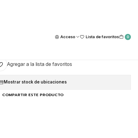
Nuestra tienda Física esta ubicada en Luis Thayer Ojeda #0115, L
https://maps.app.goo.gl/GQxtpT6khdB34t1x8
|
BO IRIDISCENTE 11
Acceso
Lista de favoritos
0
GAR AL CARRO
COMPRAR AHORA
Agregar a la lista de favoritos
Mostrar stock de ubicaciones
COMPARTIR ESTE PRODUCTO