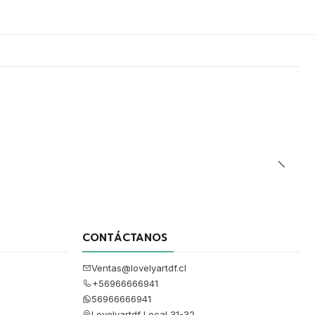
CONTÁCTANOS
Ventas@lovelyartdf.cl
+56966666941
56966666941
Lovelyartdf Local 31-32