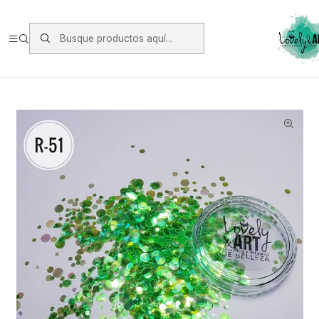
Envios vía Starken a todo Chile de Lunes a Viernes.
https://www.starken.cl/
Inicio
Oferta y Otros
Oferta
CONFETI IRIDISCENTE R-51