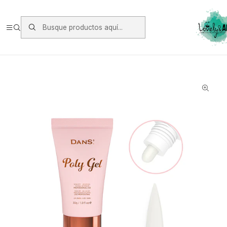
Envios vía Starken a todo Chile de Lunes a Viernes.
https://www.starken.cl/
Inicio
Gel, Polygel y Soft Gel
Polygel
Polygel 02 Dans