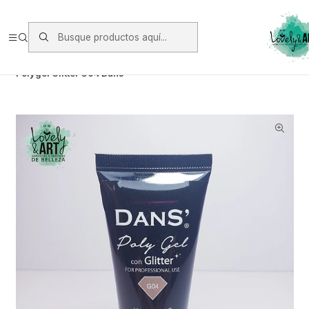
Envios vía Starken a todo Chile de Lunes a Viernes.
https://www.starken.cl/
Inicio
Gel, Polygel y Soft Gel
Polygel
Polygel Glitter G04 Dans