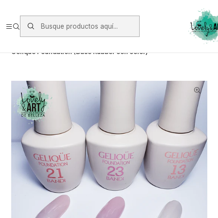
Envios vía Starken a todo Chile de Lunes a Viernes.
https://www.starken.cl/
Inicio
Manicure
Base y Top
Gelique Foundation (Base Rubber con color)