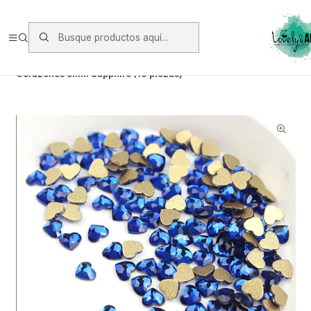
Envios vía Starken a todo Chile de Lunes a Viernes.
https://www.starken.cl/
Inicio
Glitter, Decoración y Accesorios
Cristales
Corazones 3mm Sapphire (10 piezas)