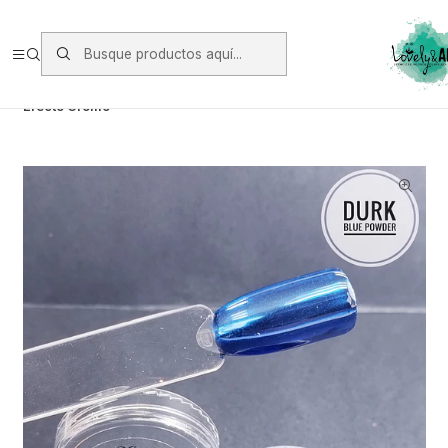
Envios vía Starken a todo Chile de Lunes a Viernes.
https://www.starken.cl/
Inicio
Glitter, Decoración y Accesorios
Efectos y Pigmentos
Efecto Cromo