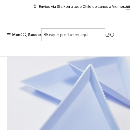
Inicio
Glitter, Decoración y Accesorios
Accesorios de practica
PA
Envios vía Starken a todo Chile de Lunes a Viernes.
ht
Menú
Buscar