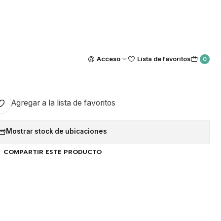
Nuestra tienda Física esta ubicada en Luis Thayer Ojeda #0115, L
https://maps.app.goo.gl/GQxtpT6khdB34t1x8
|
 TRIANGULOS CELESTE
Acceso
Lista de favoritos
0
GAR AL CARRO
COMPRAR AHORA
Agregar a la lista de favoritos
Mostrar stock de ubicaciones
COMPARTIR ESTE PRODUCTO