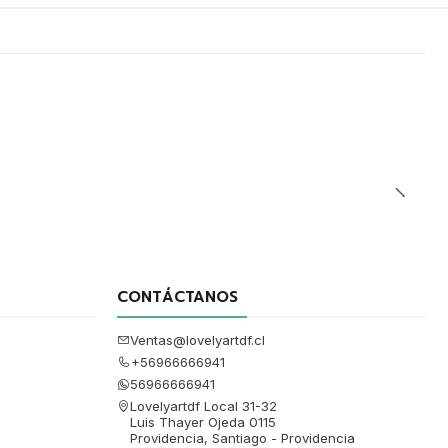
CONTÁCTANOS
Ventas@lovelyartdf.cl
+56966666941
56966666941
Lovelyartdf Local 31-32
Luis Thayer Ojeda 0115
Providencia, Santiago - Providencia