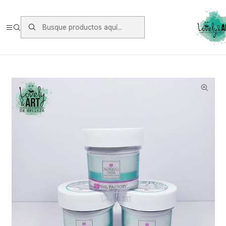
Envios vía Starken a todo Chile de Lunes a Viernes.
https://www.starken.cl/
Inicio
Oferta y Otros
Oferta
3 Clear Nail Factory (28grs c/u)