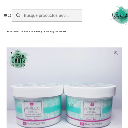
Envios vía Starken a todo Chile de Lunes a Viernes.
https://www.starken.cl/
Inicio
Oferta y Otros
Oferta
2 Clear Nail Factory (196grs c/u)