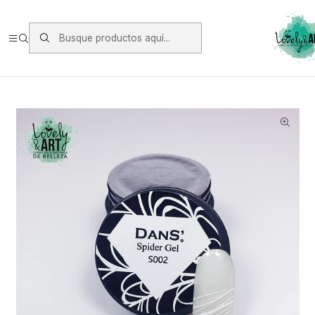
Envios vía Starken a todo Chile de Lunes a Viernes.
https://www.starken.cl/
Inicio
Gel, Polygel y Soft Gel
Gel
Spider Gel #02 Dans