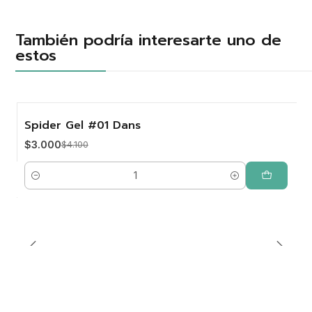
También podría interesarte uno de
estos
Spider Gel #01 Dans
-27%
$3.000
$4.100
Cantidad