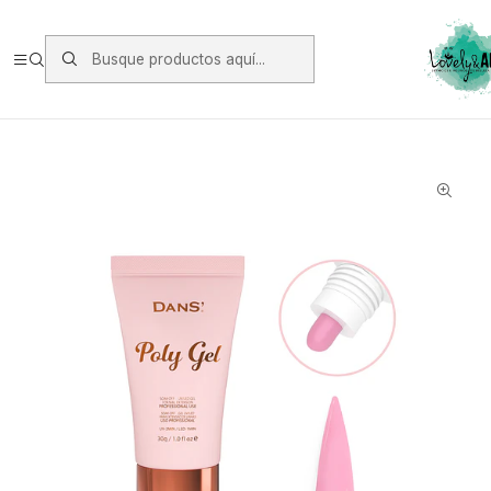
Envios vía Starken a todo Chile de Lunes a Viernes.
https://www.starken.cl/
Inicio
Gel, Polygel y Soft Gel
Polygel
Polygel 08 Dans