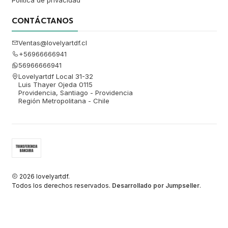
Política de privacidad
CONTÁCTANOS
Ventas@lovelyartdf.cl
+56966666941
56966666941
Lovelyartdf Local 31-32
Luis Thayer Ojeda 0115
Providencia, Santiago - Providencia
Región Metropolitana - Chile
2026 lovelyartdf.
Todos los derechos reservados.
Desarrollado por Jumpseller
.