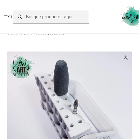
Envios vía Starken a todo Chile de Lunes a Viernes.
https://www.starken.cl/
Inicio
Oferta y Otros
Accesorios variados
Soporte para Fresas (Blanca)