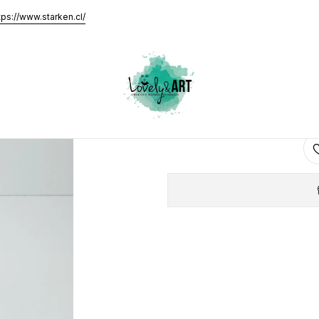
r al Azar)
tps://www.starken.cl/
CAJA DE 
AGRE
Cantidad