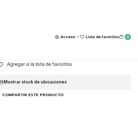
Nuestra tienda Física esta ubicada en Luis Thayer Ojeda #0115, L
https://maps.app.goo.gl/GQxtpT6khdB34t1x8
|
FRESAS (Color al Azar)
Acceso
Lista de favoritos
0
GAR AL CARRO
COMPRAR AHORA
Agregar a la lista de favoritos
Mostrar stock de ubicaciones
COMPARTIR ESTE PRODUCTO