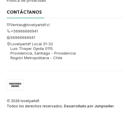
Política de privacidad
CONTÁCTANOS
Ventas@lovelyartdf.cl
+56966666941
56966666941
Lovelyartdf Local 31-32
Luis Thayer Ojeda 0115
Providencia, Santiago - Providencia
Región Metropolitana - Chile
2026 lovelyartdf.
Todos los derechos reservados.
Desarrollado por Jumpseller
.