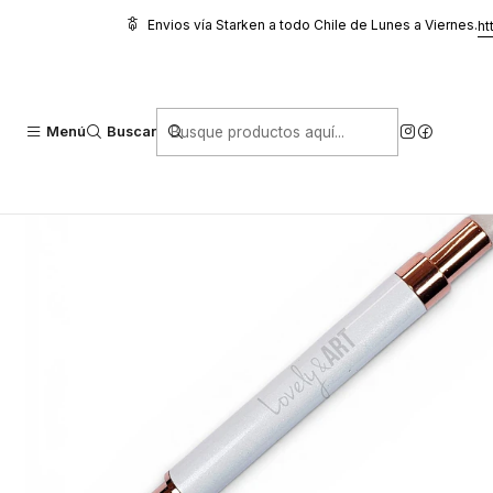
Inicio
Glitter, Decoración y Accesorios
Accesorios de practica
Ka
Envios vía Starken a todo Chile de Lunes a Viernes.
ht
Menú
Buscar