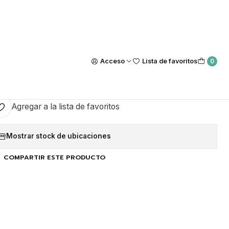
Nuestra tienda Física esta ubicada en Luis Thayer Ojeda #0115, L
https://maps.app.goo.gl/GQxtpT6khdB34t1x8
|
Katana Blanca
Acceso
Lista de favoritos
0
GAR AL CARRO
COMPRAR AHORA
Agregar a la lista de favoritos
Mostrar stock de ubicaciones
COMPARTIR ESTE PRODUCTO