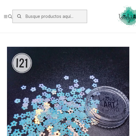
Envios vía Starken a todo Chile de Lunes a Viernes.
https://www.starken.cl/
Inicio
Oferta y Otros
Oferta
FLOWERS I21