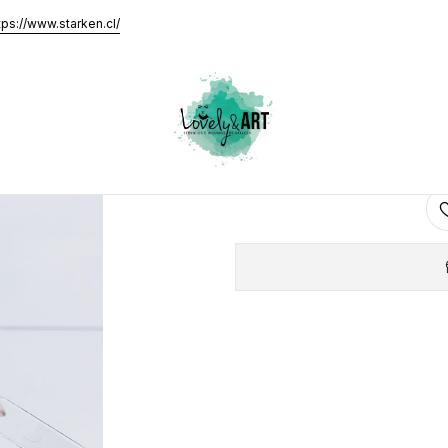
tps://www.starken.cl/
E
AGRE
Cantidad