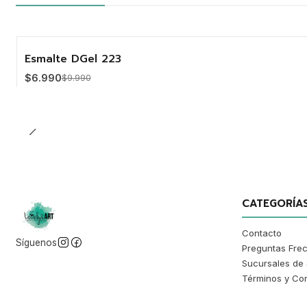
Esmalte DGel 223
-30%
$6.990
$9.990
Cantidad
CATEGORÍA
Contacto
Síguenos
Preguntas Fre
Sucursales de 
Términos y Co