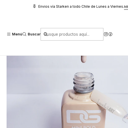
Inicio
Manicure
Esmaltes Permanente DGel
Esmalte DGel 224
Envios vía Starken a todo Chile de Lunes a Viernes.
ht
Menú
Buscar