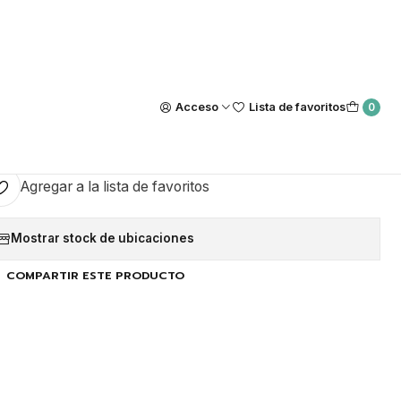
Nuestra tienda Física esta ubicada en Luis Thayer Ojeda #0115, L
https://maps.app.goo.gl/GQxtpT6khdB34t1x8
|
smalte DGel 224
Acceso
Lista de favoritos
0
GAR AL CARRO
COMPRAR AHORA
Agregar a la lista de favoritos
Mostrar stock de ubicaciones
COMPARTIR ESTE PRODUCTO