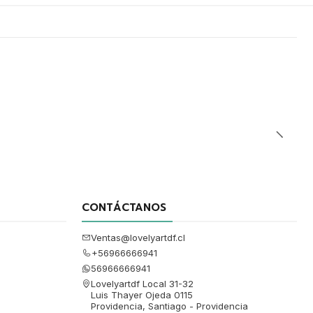
CONTÁCTANOS
Ventas@lovelyartdf.cl
+56966666941
56966666941
Lovelyartdf Local 31-32
Luis Thayer Ojeda 0115
Providencia, Santiago - Providencia