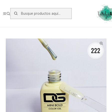
Envios vía Starken a todo Chile de Lunes a Viernes.
https://www.starken.cl/
Inicio
Manicure
Esmaltes Permanente DGel
Esmalte DGel 222