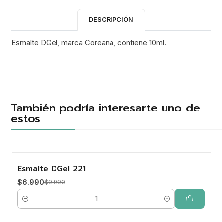
DESCRIPCIÓN
Esmalte DGel, marca Coreana, contiene 10ml.
También podría interesarte uno de
estos
Esmalte DGel 221
-30%
$6.990
$9.990
Cantidad