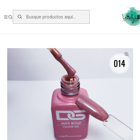
Envios vía Starken a todo Chile de Lunes a Viernes.
https://www.starken.cl/
Inicio
Manicure
Esmaltes Permanente DGel
Esmalte DGel 014