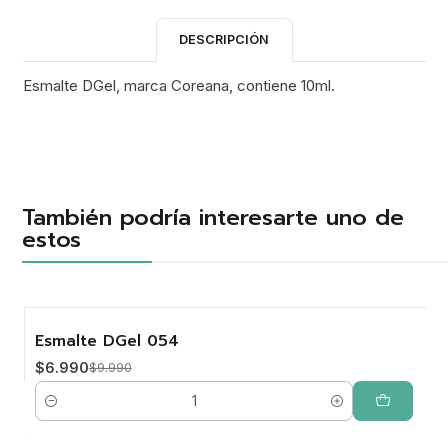
DESCRIPCIÓN
Esmalte DGel, marca Coreana, contiene 10ml.
También podría interesarte uno de
estos
Esmalte DGel 054
-30%
$6.990
$9.990
Cantidad