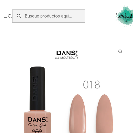
Envios vía Starken a todo Chile de Lunes a Viernes.
https://www.starken.cl/
Inicio
Manicure
Esmaltes Permanente Dans
Esmalte Dans 018