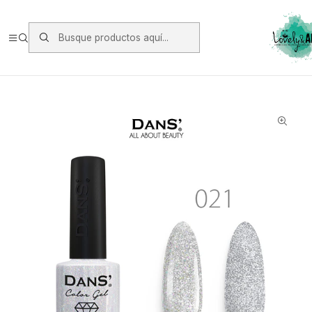
Envios vía Starken a todo Chile de Lunes a Viernes.
https://www.starken.cl/
Inicio
Manicure
Esmaltes Permanente Dans
Esmalte Dans 021