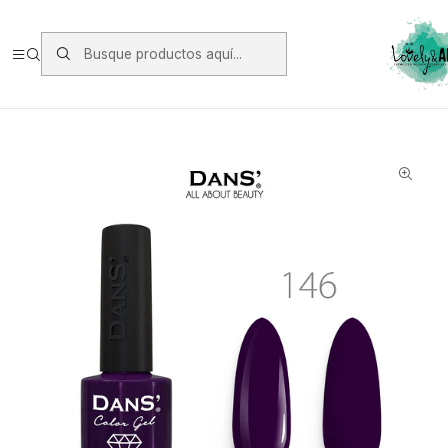
Envios vía Starken a todo Chile de Lunes a Viernes.
https://www.starken.cl/
Inicio
Manicure
Esmaltes Permanente Dans
Esmalte Dans 146