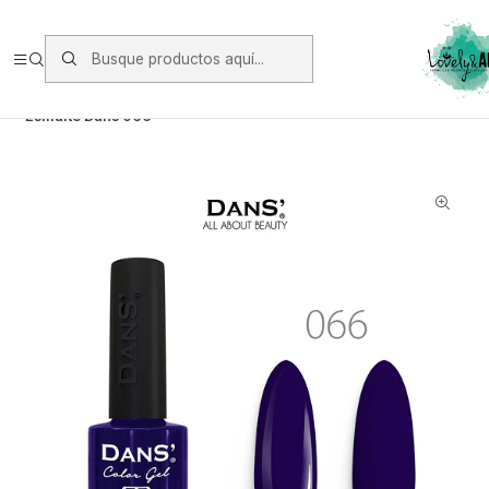
Envios vía Starken a todo Chile de Lunes a Viernes.
https://www.starken.cl/
Inicio
Manicure
Esmaltes Permanente Dans
Esmalte Dans 066