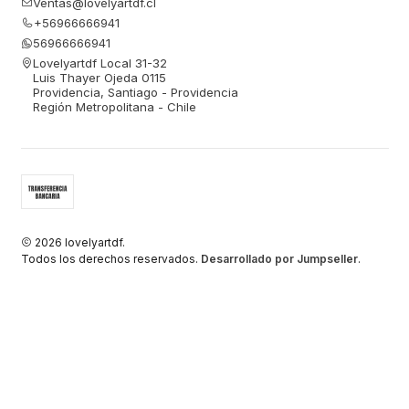
Ventas@lovelyartdf.cl
+56966666941
56966666941
Lovelyartdf Local 31-32
Luis Thayer Ojeda 0115
Providencia, Santiago - Providencia
Región Metropolitana - Chile
2026 lovelyartdf.
Todos los derechos reservados.
Desarrollado por Jumpseller
.