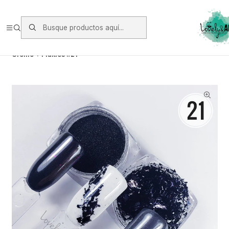
Envios vía Starken a todo Chile de Lunes a Viernes.
https://www.starken.cl/
Inicio
Glitter, Decoración y Accesorios
Efectos y Pigmentos
Cromo + Flakies #21