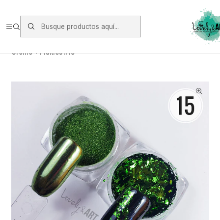
Envios vía Starken a todo Chile de Lunes a Viernes.
https://www.starken.cl/
Inicio
Glitter, Decoración y Accesorios
Efectos y Pigmentos
Cromo + Flakies #15