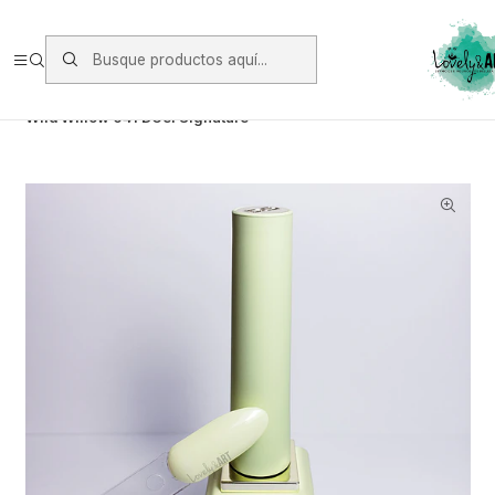
Envios vía Starken a todo Chile de Lunes a Viernes.
https://www.starken.cl/
Inicio
Manicure
Esmaltes Permanente Dgel Signature
Wild Willow 041 DGel Signature