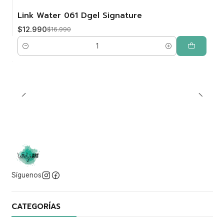
Link Water 061 Dgel Signature
-24%
$12.990
$16.990
Cantidad
Síguenos
CATEGORÍAS