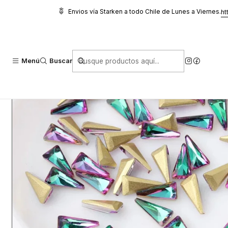
Inicio
Glitter, Decoración y Accesorios
Cristales
Triangulos 4x8
Envios vía Starken a todo Chile de Lunes a Viernes.
ht
Menú
Buscar