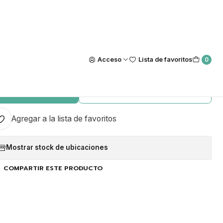
Nuestra tienda Física esta ubicada en Luis Thayer Ojeda #0115, L
https://maps.app.goo.gl/GQxtpT6khdB34t1x8
|
s 4x8mm Flame Green (10
Acceso
Lista de favoritos
0
piezas)
GAR AL CARRO
COMPRAR AHORA
Agregar a la lista de favoritos
Mostrar stock de ubicaciones
COMPARTIR ESTE PRODUCTO