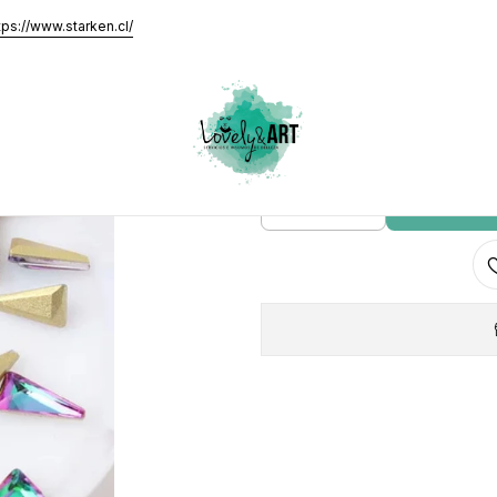
mm Flame Green (10 piezas)
tps://www.starken.cl/
Triangulo
AGRE
Cantidad