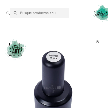
Envios vía Starken a todo Chile de Lunes a Viernes.
https://www.starken.cl/
Inicio
Manicure
Base y Top
Top Matte Nail Pro