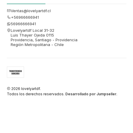
Ventas@lovelyartdf.cl
+56966666941
56966666941
Lovelyartdf Local 31-32
Luis Thayer Ojeda 0115
Providencia, Santiago - Providencia
Región Metropolitana - Chile
2026 lovelyartdf.
Todos los derechos reservados.
Desarrollado por Jumpseller
.