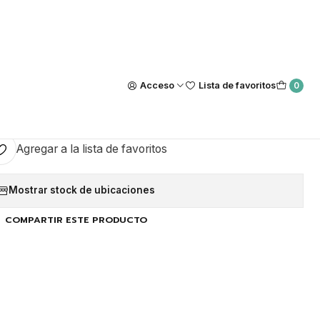
Nuestra tienda Física esta ubicada en Luis Thayer Ojeda #0115, L
https://maps.app.goo.gl/GQxtpT6khdB34t1x8
|
old Diamond Clique
Acceso
Lista de favoritos
0
GAR AL CARRO
COMPRAR AHORA
Agregar a la lista de favoritos
Mostrar stock de ubicaciones
COMPARTIR ESTE PRODUCTO