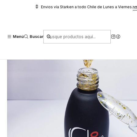
Inicio
Manicure
Base y Top
Top Gold Diamond Clique
Envios vía Starken a todo Chile de Lunes a Viernes.
ht
Menú
Buscar