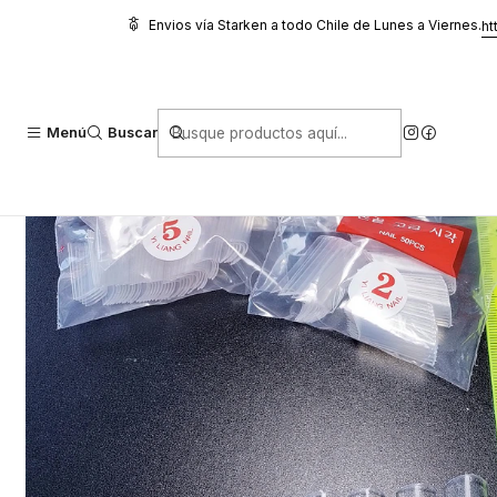
Inicio
Acrílicos
Tips
Tips Curva C Transparente 500 unidades
Envios vía Starken a todo Chile de Lunes a Viernes.
ht
Menú
Buscar