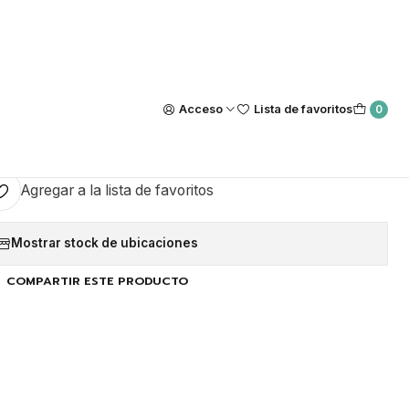
Nuestra tienda Física esta ubicada en Luis Thayer Ojeda #0115, L
https://maps.app.goo.gl/GQxtpT6khdB34t1x8
|
 Transparente 500 unidades
Acceso
Lista de favoritos
0
GAR AL CARRO
COMPRAR AHORA
Agregar a la lista de favoritos
Mostrar stock de ubicaciones
COMPARTIR ESTE PRODUCTO