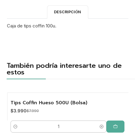
DESCRIPCIÓN
Caja de tips coffin 100u.
También podría interesarte uno de
estos
Tips Coffin Hueso 500U (Bolsa)
-50%
$3.990
$7.990
Cantidad