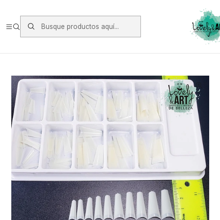
Envios vía Starken a todo Chile de Lunes a Viernes.
https://www.starken.cl/
Inicio
Acrílicos
Tips
Tips Coffin 100u Hueso