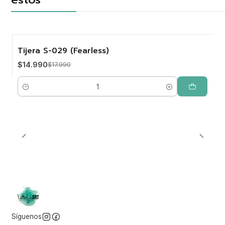
Tijera S-029 (Fearless)
-17%
$14.990
$17.990
Cantidad
Síguenos