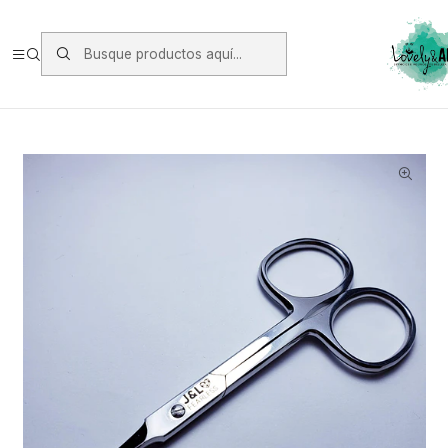
Envios vía Starken a todo Chile de Lunes a Viernes.
https://www.starken.cl/
Inicio
Herramientas
Tijeras
Tijera S-030 (Fearless)