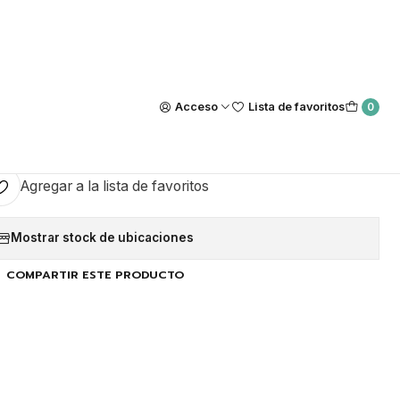
Nuestra tienda Física esta ubicada en Luis Thayer Ojeda #0115, L
https://maps.app.goo.gl/GQxtpT6khdB34t1x8
|
li 050 Dgel Signature
Acceso
Lista de favoritos
0
GAR AL CARRO
COMPRAR AHORA
Agregar a la lista de favoritos
Mostrar stock de ubicaciones
COMPARTIR ESTE PRODUCTO