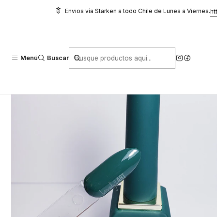
Inicio
Manicure
Esmaltes Permanente Dgel Signature
Stromboli 0
Envios vía Starken a todo Chile de Lunes a Viernes.
ht
Menú
Buscar