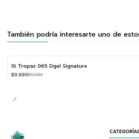
También podría interesarte uno de esto
St Tropaz 065 Dgel Signature
-29%
$9.990
$13.990
Cantidad
CATEGORÍA