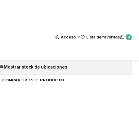
Nuestra tienda Física esta ubicada en Luis Thayer Ojeda #0115, L
https://maps.app.goo.gl/GQxtpT6khdB34t1x8
|
s Nike (Blanco y Negro)
Acceso
Lista de favoritos
0
Agregar a la lista de favoritos
Mostrar stock de ubicaciones
COMPARTIR ESTE PRODUCTO