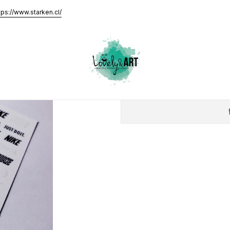
lanco y Negro)
tps://www.starken.cl/
Sticker