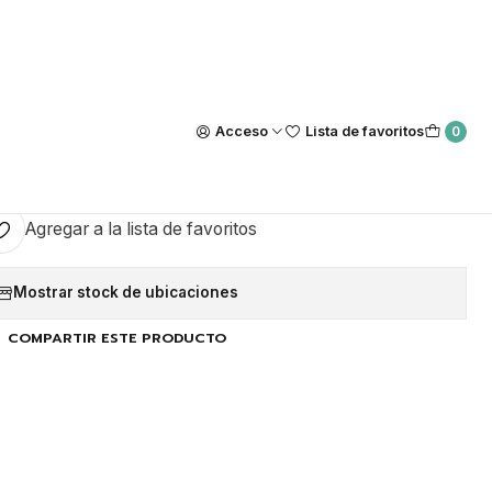
Nuestra tienda Física esta ubicada en Luis Thayer Ojeda #0115, L
https://maps.app.goo.gl/GQxtpT6khdB34t1x8
|
as y Números Góticos Dorado
Acceso
Lista de favoritos
0
GAR AL CARRO
COMPRAR AHORA
Agregar a la lista de favoritos
Mostrar stock de ubicaciones
COMPARTIR ESTE PRODUCTO