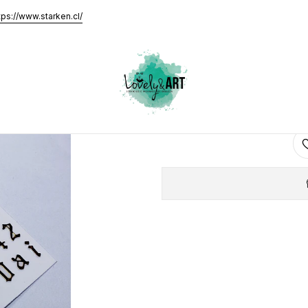
 Números Góticos Dorado
tps://www.starken.cl/
Sticker Letr
AGRE
Cantidad