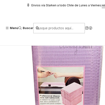
Inicio
Higiene y Cuidado
Paños y Servilletas multiuso
Campo de Tr
Envios vía Starken a todo Chile de Lunes a Viernes.
ht
Menú
Buscar