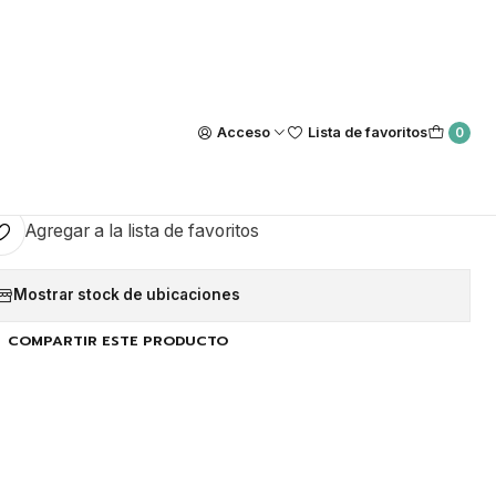
Nuestra tienda Física esta ubicada en Luis Thayer Ojeda #0115, L
https://maps.app.goo.gl/GQxtpT6khdB34t1x8
|
rabajo Multiuso Lila 50u
Acceso
Lista de favoritos
0
GAR AL CARRO
COMPRAR AHORA
Agregar a la lista de favoritos
Mostrar stock de ubicaciones
COMPARTIR ESTE PRODUCTO