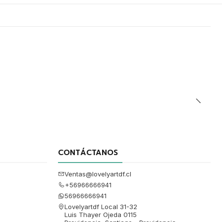
CONTÁCTANOS
Ventas@lovelyartdf.cl
+56966666941
56966666941
Lovelyartdf Local 31-32
Luis Thayer Ojeda 0115