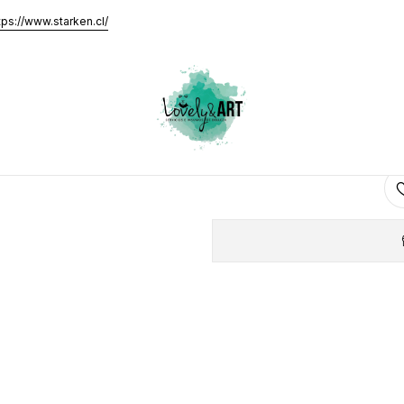
abajo Multiuso Lila 50u
tps://www.starken.cl/
Campo de T
AGRE
Cantidad