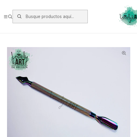
Envios vía Starken a todo Chile de Lunes a Viernes.
https://www.starken.cl/
Inicio
Herramientas
Repujador
Repujador Tornasol #3