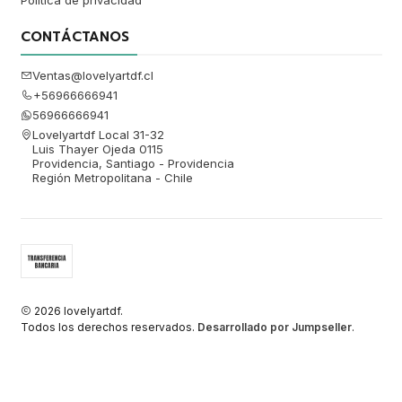
Política de privacidad
CONTÁCTANOS
Ventas@lovelyartdf.cl
+56966666941
56966666941
Lovelyartdf Local 31-32
Luis Thayer Ojeda 0115
Providencia, Santiago - Providencia
Región Metropolitana - Chile
2026 lovelyartdf.
Todos los derechos reservados.
Desarrollado por Jumpseller
.