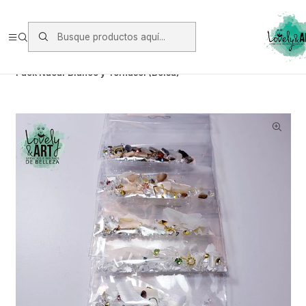
Envios vía Starken a todo Chile de Lunes a Viernes.
https://www.starken.cl/
Inicio
Glitter, Decoración y Accesorios
Decoración
Pack Nácar Blanco y Tornasol (Bolsa)