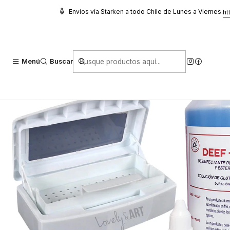
Inicio
Higiene y Cuidado
Desinfectantes
Pack Glutaraldehido + 
Envios vía Starken a todo Chile de Lunes a Viernes.
ht
Menú
Buscar