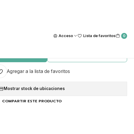
Nuestra tienda Física esta ubicada en Luis Thayer Ojeda #0115, L
https://maps.app.goo.gl/GQxtpT6khdB34t1x8
|
utaraldehido + Caja de
Acceso
Lista de favoritos
0
Desinfección
GAR AL CARRO
COMPRAR AHORA
Agregar a la lista de favoritos
Mostrar stock de ubicaciones
COMPARTIR ESTE PRODUCTO