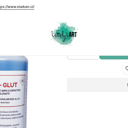
Caja de Desinfección
tps://www.starken.cl/
Pack Gl
AGRE
Cantidad