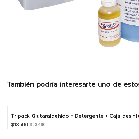
También podría interesarte uno de esto
Tripack Glutaraldehido + Detergente + Caja desinf
-21%
$18.490
$23.490