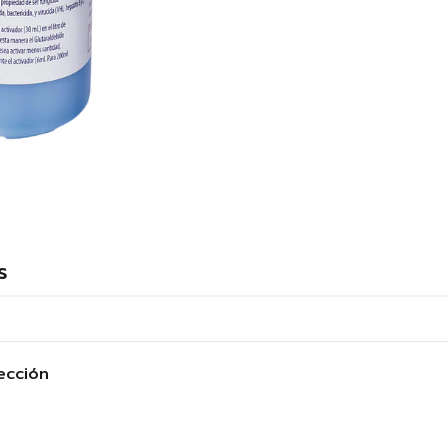
s
ección