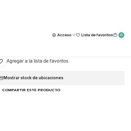
Nuestra tienda Física esta ubicada en Luis Thayer Ojeda #0115, L
https://maps.app.goo.gl/GQxtpT6khdB34t1x8
|
Pack Copos
Acceso
Lista de favoritos
0
GAR AL CARRO
COMPRAR AHORA
Agregar a la lista de favoritos
Mostrar stock de ubicaciones
COMPARTIR ESTE PRODUCTO