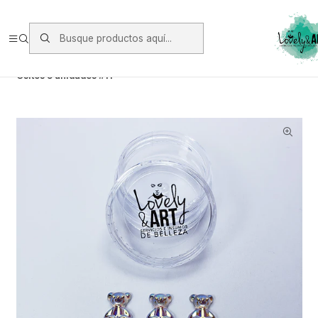
Envios vía Starken a todo Chile de Lunes a Viernes.
https://www.starken.cl/
Inicio
Glitter, Decoración y Accesorios
Cristales
Ositos 5 unidades #11