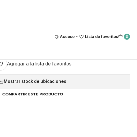
Nuestra tienda Física esta ubicada en Luis Thayer Ojeda #0115, L
https://maps.app.goo.gl/GQxtpT6khdB34t1x8
|
s KN95 Colores (Caja 10u)
Acceso
Lista de favoritos
0
GAR AL CARRO
COMPRAR AHORA
Agregar a la lista de favoritos
Mostrar stock de ubicaciones
COMPARTIR ESTE PRODUCTO