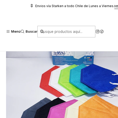
Inicio
Higiene y Cuidado
Guantes Y Mascarillas
Mascarillas KN95
Envios vía Starken a todo Chile de Lunes a Viernes.
ht
Menú
Buscar