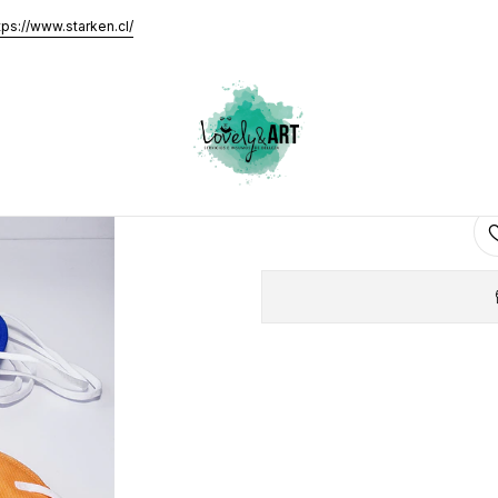
 Colores (Caja 10u)
tps://www.starken.cl/
Mascarilla
AGRE
Cantidad