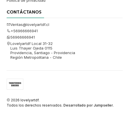
Política de privacidad
CONTÁCTANOS
Ventas@lovelyartdf.cl
+56966666941
56966666941
Lovelyartdf Local 31-32
Luis Thayer Ojeda 0115
Providencia, Santiago - Providencia
Región Metropolitana - Chile
2026 lovelyartdf.
Todos los derechos reservados.
Desarrollado por Jumpseller
.