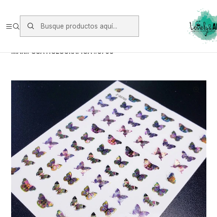
Envios vía Starken a todo Chile de Lunes a Viernes.
https://www.starken.cl/
Inicio
Glitter, Decoración y Accesorios
Stickers
MARIPOSA HOLOGRÁFICA #3705